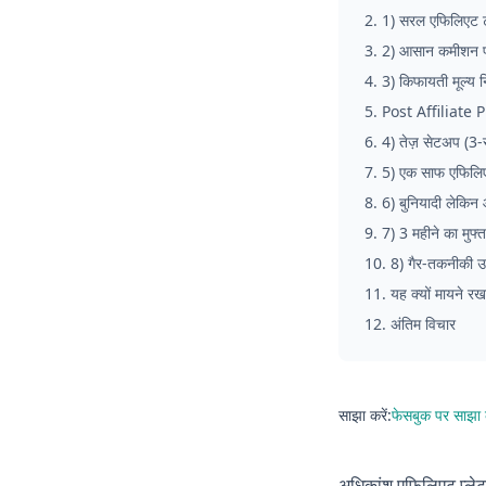
2
.
1) सरल एफिलिएट ट्
3
.
2) आसान कमीशन प
4
.
3) किफायती मूल्य नि
5
.
Post Affiliate P
6
.
4) तेज़ सेटअप (3-
7
.
5) एक साफ एफिलिएट
8
.
6) बुनियादी लेकिन 
9
.
7) 3 महीने का मुफ्त
10
.
8) गैर-तकनीकी उप
11
.
यह क्यों मायने रख
12
.
अंतिम विचार
साझा करें:
फेसबुक पर साझा क
अधिकांश एफिलिएट प्लेटफ