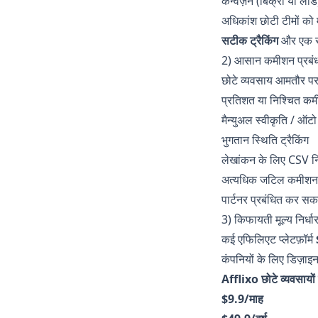
कन्वर्ज़न (बिक्री या ली
अधिकांश छोटी टीमों को 
सटीक ट्रैकिंग
और एक सा
2) आसान कमीशन प्रबं
छोटे व्यवसाय आमतौर पर च
प्रतिशत या निश्चित क
मैन्युअल स्वीकृति / ऑटो
भुगतान स्थिति ट्रैकिंग
लेखांकन के लिए CSV नि
अत्यधिक जटिल कमीशन तर
पार्टनर प्रबंधित कर सकत
3) किफायती मूल्य निर्धा
कई एफिलिएट प्लेटफ़ॉर्म
कंपनियों के लिए डिज़ाइ
Afflixo छोटे व्यवसायों 
$9.9/माह