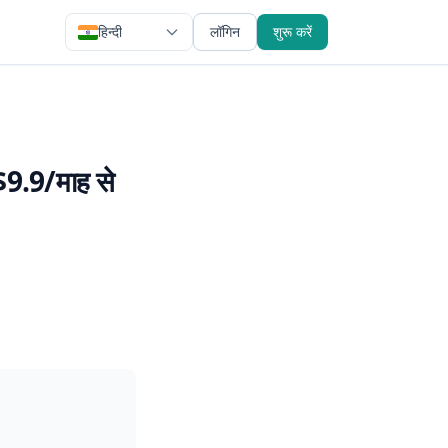
हिन्दी
लॉगिन
शुरू करें
($9.9/माह से