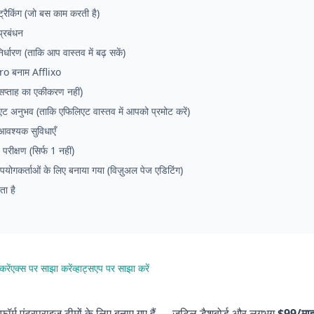
रैकिंग (जो बस काम करती है)
्रबंधन
र्धारण (ताकि आप वास्तव में बढ़ सकें)
ro बनाम Afflixo
सप्ताह का एकीकरण नहीं)
 अनुभव (ताकि एफिलिएट वास्तव में आपको प्रमोट करें)
आवश्यक सुविधाएँ
 परीक्षण (सिर्फ 1 नहीं)
योगकर्ताओं के लिए बनाया गया (विज़ुअल पेज एडिटिंग)
ता है
रें
एक्स पर साझा करें
व्हाट्सएप पर साझा करें
़ॉर्म एंटरप्राइज़ टीमों के लिए बनाए गए हैं — जटिल डैशबोर्ड और लगभग
$99/मा