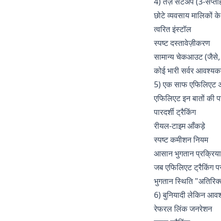
4) तेज़ सेटअप (3-सप्त
छोटे व्यवसाय मालिकों क
त्वरित इंस्टॉल
स्पष्ट दस्तावेज़ीकरण
सामान्य चेकआउट (जैसे,
कोई भारी सर्वर आवश्यकत
5) एक साफ एफिलिएट अनु
एफिलिएट इन बातों की पर
पारदर्शी ट्रैकिंग
रीयल-टाइम आँकड़े
स्पष्ट कमीशन नियम
आसान भुगतान प्रक्रिया
जब एफिलिएट ट्रैकिंग पर
भुगतान स्थिति "अतिरिक्
6) बुनियादी लेकिन आवश
रेफरल लिंक जनरेशन