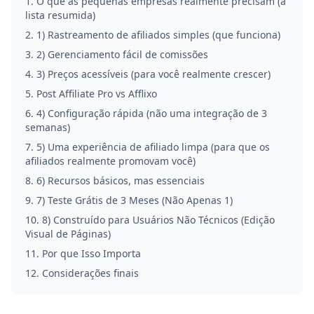
1
.
O que as pequenas empresas realmente precisam (a
lista resumida)
2
.
1) Rastreamento de afiliados simples (que funciona)
3
.
2) Gerenciamento fácil de comissões
4
.
3) Preços acessíveis (para você realmente crescer)
5
.
Post Affiliate Pro vs Afflixo
6
.
4) Configuração rápida (não uma integração de 3
semanas)
7
.
5) Uma experiência de afiliado limpa (para que os
afiliados realmente promovam você)
8
.
6) Recursos básicos, mas essenciais
9
.
7) Teste Grátis de 3 Meses (Não Apenas 1)
10
.
8) Construído para Usuários Não Técnicos (Edição
Visual de Páginas)
11
.
Por que Isso Importa
12
.
Considerações finais