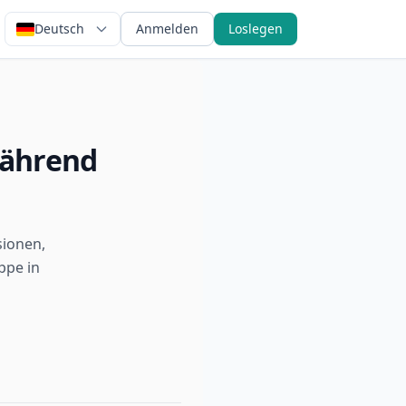
Deutsch
Anmelden
Loslegen
während
sionen,
ppe in