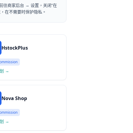
往商家后台 → 设置，关闭“在
注，在不需要时保护隐私。
HstockPlus
ommission
划
→
Nova Shop
ommission
划
→