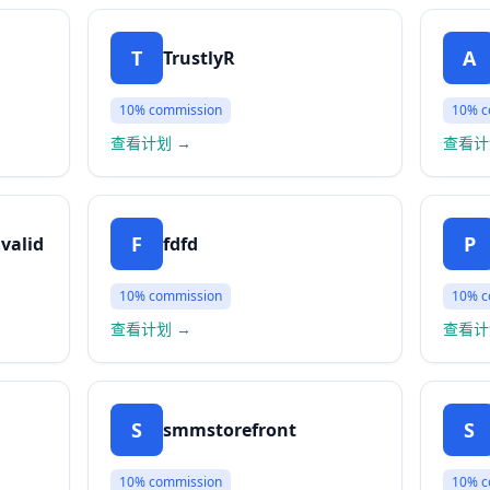
T
A
TrustlyR
10%
commission
10%
c
查看计划
→
查看计
F
P
nvalid
fdfd
10%
commission
10%
c
查看计划
→
查看计
S
S
smmstorefront
10%
commission
10%
c