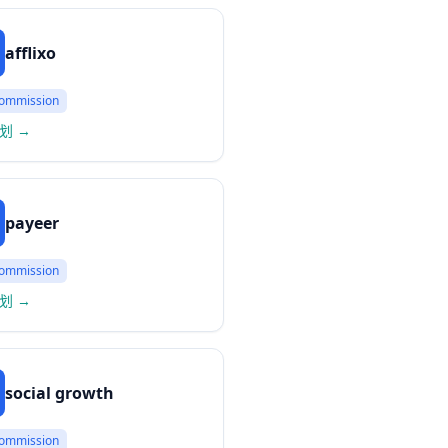
afflixo
ommission
划
→
payeer
ommission
划
→
social growth
ommission