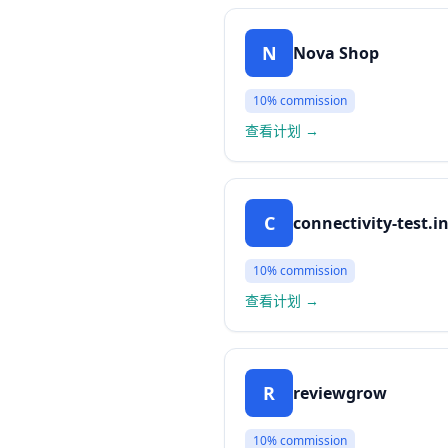
N
Nova Shop
10%
commission
查看计划
→
C
connectivity-test.i
10%
commission
查看计划
→
R
reviewgrow
10%
commission