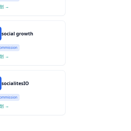
划
→
social growth
ommission
划
→
socialitesIO
ommission
划
→