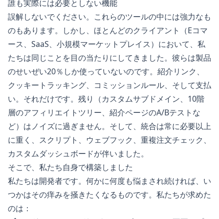
誰も実際には必要としない機能
誤解しないでください。これらのツールの中には強力なも
のもあります。しかし、ほとんどのクライアント（Eコマ
ース、SaaS、小規模マーケットプレイス）において、私
たちは同じことを目の当たりにしてきました。彼らは製品
のせいぜい20％しか使っていないのです。紹介リンク、
クッキートラッキング、コミッションルール、そして支払
い。それだけです。残り（カスタムサブドメイン、10階
層のアフィリエイトツリー、紹介ページのA/Bテストな
ど）はノイズに過ぎません。そして、統合は常に必要以上
に重く、スクリプト、ウェブフック、重複注文チェック、
カスタムダッシュボードが伴いました。
そこで、私たち自身で構築しました
私たちは開発者です。何かに何度も悩まされ続ければ、い
つかはその痒みを掻きたくなるものです。私たちが求めた
のは：