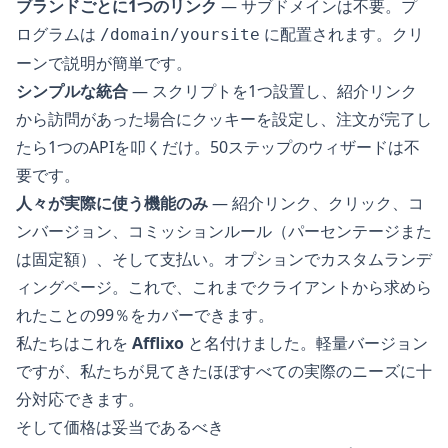
ブランドごとに1つのリンク
— サブドメインは不要。プ
ログラムは
に配置されます。クリ
/domain/yoursite
ーンで説明が簡単です。
シンプルな統合
— スクリプトを1つ設置し、紹介リンク
から訪問があった場合にクッキーを設定し、注文が完了し
たら1つのAPIを叩くだけ。50ステップのウィザードは不
要です。
人々が実際に使う機能のみ
— 紹介リンク、クリック、コ
ンバージョン、コミッションルール（パーセンテージまた
は固定額）、そして支払い。オプションでカスタムランデ
ィングページ。これで、これまでクライアントから求めら
れたことの99％をカバーできます。
私たちはこれを
Afflixo
と名付けました。軽量バージョン
ですが、私たちが見てきたほぼすべての実際のニーズに十
分対応できます。
そして価格は妥当であるべき