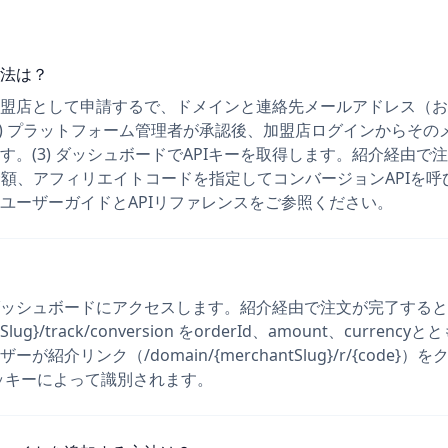
法は？
) 加盟店として申請するで、ドメインと連絡先メールアドレス（
2) プラットフォーム管理者が承認後、加盟店ログインからその
す。(3) ダッシュボードでAPIキーを取得します。紹介経由で
金額、アフィリエイトコードを指定してコンバージョンAPIを
ユーザーガイドとAPIリファレンスをご参照ください。
ッシュボードにアクセスします。紹介経由で注文が完了すると
antSlug}/track/conversion をorderId、amount、curr
紹介リンク（/domain/{merchantSlug}/r/{code}
refクッキーによって識別されます。