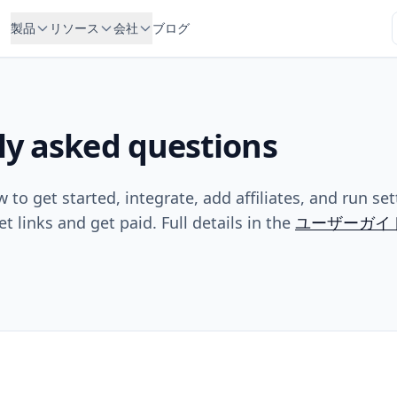
製品
リソース
会社
ブログ
ly asked questions
to get started, integrate, add affiliates, and run se
et links and get paid. Full details in the
ユーザーガイ