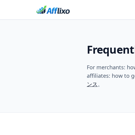
Frequent
For merchants: how 
affiliates: how to g
ンス
。