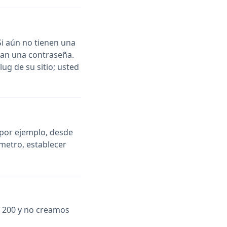
 Si aún no tienen una
can una contraseña.
lug de su sitio; usted
(por ejemplo, desde
ámetro, establecer
s 200 y no creamos