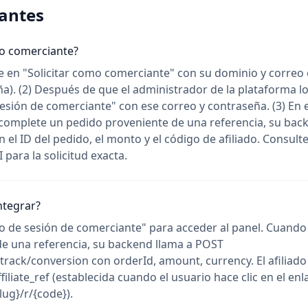
antes
 comerciante?
ite en "Solicitar como comerciante" con su dominio y correo
a). (2) Después de que el administrador de la plataforma lo
sesión de comerciante" con ese correo y contraseña. (3) En 
 complete un pedido proveniente de una referencia, su bac
 el ID del pedido, el monto y el código de afiliado. Consulte
I para la solicitud exacta.
ntegrar?
icio de sesión de comerciante" para acceder al panel. Cuand
e una referencia, su backend llama a POST
rack/conversion con orderId, amount, currency. El afiliado 
filiate_ref (establecida cuando el usuario hace clic en el en
ug}/r/{code}).