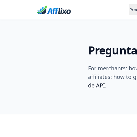
Pro
Pregunta
For merchants: how 
affiliates: how to g
de API
.