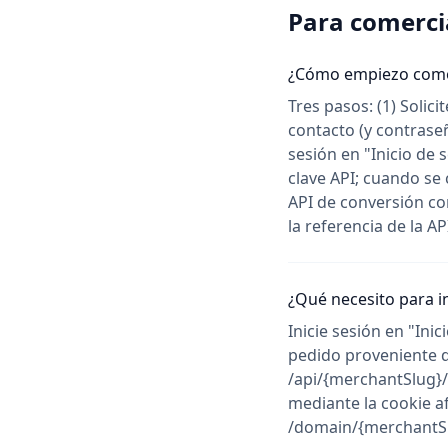
Para comerci
¿Cómo empiezo como
Tres pasos: (1) Solic
contacto (y contraseñ
sesión en "Inicio de 
clave API; cuando se
API de conversión con
la referencia de la AP
¿Qué necesito para i
Inicie sesión en "In
pedido proveniente d
/api/{merchantSlug}/t
mediante la cookie af
/domain/{merchantSl