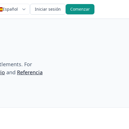
Español
Iniciar sesión
Comenzar
ttlements. For
io
and
Referencia