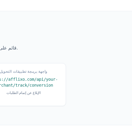
لا نطاقات فرعية. يحصل كل تاجر على عنوان URL قائم على المسار بسيط وسهل التذكر.
واجهة برمجة تطبيقات التحويل
s://afflixo.com/api/your-
rchant/track/conversion
الإبلاغ عن إتمام الطلبات