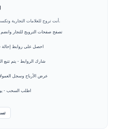
ل
أنت تروج للعلامات التجارية وتكسب عمولة على كل تحويل مُحال.
تصفح صفحات الترويج للتجار وانضم إ
احصل على روابط إحالة فر
شارك الروابط - يتم تتبع الن
عرض الأرباح وسجل العمولا
اطلب السحب - يوا
تسج