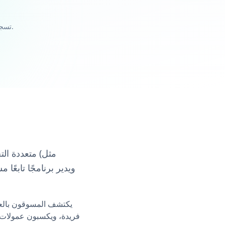
تسجيل دخول واحد لكل من التجار والمسوقين بالعمولة - اختر دورك عند تسجيل الدخول.
يكتشف المسوقون بالعم
فريدة، ويكسبون عمولات ع