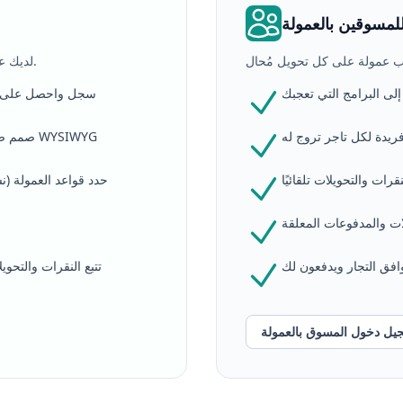
لمسوقين بالعمولة
لديك عمل وتريد مسوقين بالعمولة للترويج لمنتجاتك أو خدماتك.
لى البرامج التي تعجبك
سجل واحصل على را
يدة لكل تاجر تروج له
صمم صفحة توظيف المسوقين بالعمولة باستخدام محرر WYSIWYG
قرات والتحويلات تلقائيًا
حدد قواعد العمولة (ن
ت والمدفوعات المعلقة
فق التجار ويدفعون لك
تتبع النقرات والتحو
يل دخول المسوق بالعمولة