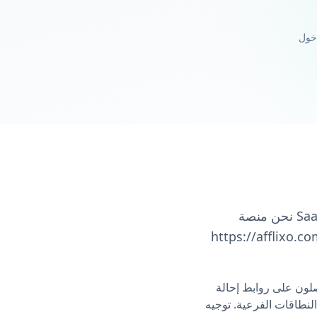
نحن منصة SaaS متعددة التجار لتتبع العمولات. يسجل كل تاجر، ويحصل على رابط فريد (مثل
ابعًا مستقلاً مع بيانات معزولة، علامة
لون على روابط إحالة
لنطاقات الفرعية. توجيه