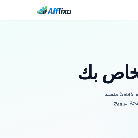
لخاص بك
منصة SaaS خفيفة الوزن حيث يطلق كل تاجر برنامجًا تابعًا مستقلاً مع علامة تجارية
حة ترويج