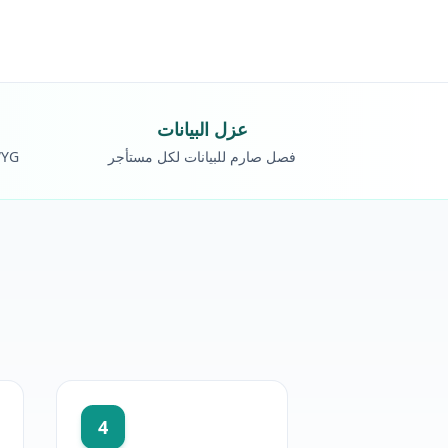
عزل البيانات
فصل صارم للبيانات لكل مستأجر
منشئ صفح
4