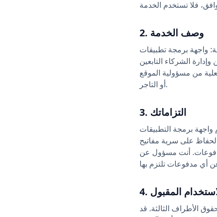
2. وصف الخدمة
جر للإبلاغ عن التحويلات والنقرات الاختيارية؛ وبوابة
 وإدارة الشركاء التابعين
فعلية من مسؤولية الموقع
أو التاجر.
3. التزاماتك
 التطبيقات (API) والبوابات
اتيح API وبيانات الاعتماد؛ (د)
المدفوعات. أنت مسؤول عن
 الاستخدام المقبول
قوق الأطراف الثالثة. قد