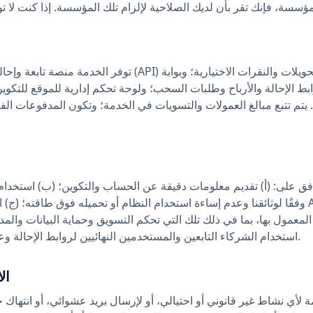
توفر الخدمة منصة تابعة وإحالة: واجهة برمجة تطبيقات (API) للتا
ابط الإحالة والأرباح وطلبات السحب؛ ولوحة تحكم إدارية للموقع للتكوين
 يتم تتبع مبالغ العمولات والتسويات في الخدمة؛ وتكون المدفوعات ال
ق على: (أ) تقديم معلومات دقيقة عن الحساب والتكوين؛ (ب) استخدام واجهة برمجة
وفقًا لوثائقنا وعدم إساءة استخدام النظام أو تحميله فوق طاقته؛ (ج) الحفاظ على سرية مف
ن المعمول بها، بما في ذلك تلك التي تحكم التسويق وحماية البيانات و
استخدام الشركاء التابعين والمستخدمين النهائيين لروابط الإحالة وعن أي مدفوعات تلتزم بها.
4.
ة لأي نشاط غير قانوني أو احتيالي، أو لإرسال بريد عشوائي، أو انتهاك ح