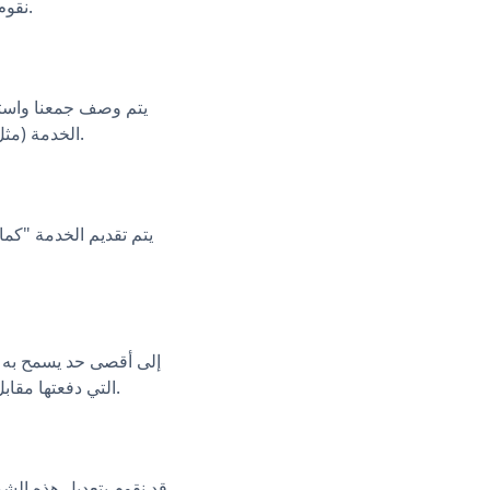
نقوم بتعليق أو إنهاء الوصول بسبب انتهاك هذه الشروط أو أي سلوك نعتبره ضارًا بالخدمة أو بالآخرين.
يتم وصف جمعنا واستخد
الخدمة (مثل طلبات التحويل أو النقرات) يتم جمعها ومشاركتها بما يتوافق مع قوانين الخصوصية المعمول بها.
يتم تقديم الخدمة "كما
إلى أقصى حد يسمح به ال
التي دفعتها مقابل الخدمة في الاثني عشر شهرًا السابقة للمطالبة (أو، إذا لم تكن هناك رسوم، مائة دولار أمريكي).
قد نقوم بتعديل هذه الش