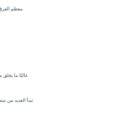
معظم الفرق 
غالبًا ما يخلق 
تبدأ العديد من م