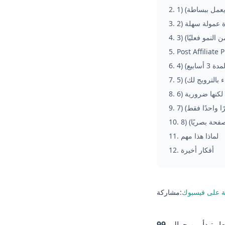
 (يعمل ببساطة)
.
2
ارة عمولة سهلة
.
3
 النمو فعليًا)
.
4
5
.
أسابيع)
.
6
ء بالترويج لك)
.
7
 لكنها ضرورية
.
8
9
.
صفحة بصريًا)
.
10
لماذا هذا مهم
.
11
أفكار أخيرة
.
12
 على فيسبوك
مشاركة:
ر تبدأ من حوالي
99