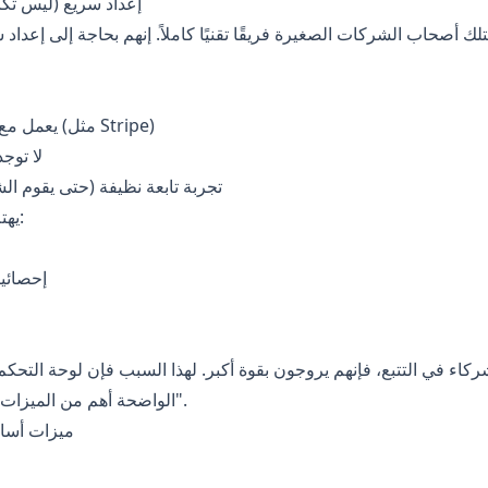
4) إعداد سريع (ليس تكاملًا لم
يعمل مع أنظمة الدفع الشائعة (مثل Stripe)
لا توج
5) تجربة تابعة نظيفة (حتى يقوم ال
يهتم الشركاء بالعمولة بـ:
إحصائي
ركاء في التتبع، فإنهم يروجون بقوة أكبر. لهذا السبب فإن لوحة التحكم
الواضحة أهم من الميزات المؤسسية "الإضافية".
6) ميزات أس