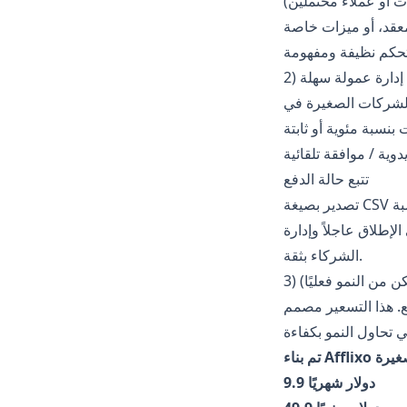
ات أو عملاء محتملين)
عقد، أو ميزات خاصة
2) إدارة عمولة سهلة
بنسبة مئوية أو ثابتة
دوية / موافقة تلقائية
تتبع حالة الدفع
محاسبة
لإطلاق عاجلاً وإدارة
الشركاء بثقة.
ن من النمو فعليًا)
ع. هذا التسعير مصمم
9.9 دولار شهريًا