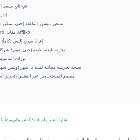
1) تتبع تابع بسيط
2) إد
3) تسعير ميسور التكلفة (حتى تتمكن من
Post Affiliate Pro مقابل Afflixo
4) إعداد سريع (ليس تكاملًا لمدة 3 
5) تجربة تابعة نظيفة (حتى يقوم الشركا
6) ميزات أساسية
7) نسخة تجريبية مجانية لمدة 3 أشهر (وليس شهرًا واحدًا فقط)
8) مصمم للمستخدمين غير التقنيين (تحرير ال
شارك عبر واتساب
انشر على X
مشاركة
ق بالعمولة مصممة للفرق المؤسسية — مع لوحات تحكم معقدة وأسعا