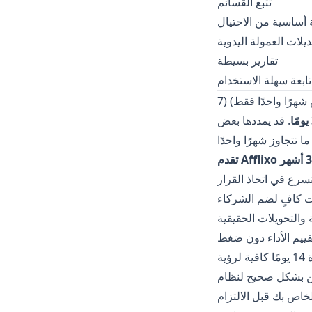
تتبع القسائم
 أساسية من الاحتيال
ديلات العمولة اليدوية
تقارير بسيطة
ابعة سهلة الاستخدام
. قد يمددها بعض
تسرع في اتخاذ القرار
 كافٍ لضم الشركاء
 والتحويلات الحقيقية
قييم الأداء دون ضغط
تستغرق برامج التسويق بالعمولة وقتًا لاكتساب الزخم. غالبًا لا تكون النسخة التجريبية لمدة 14 يومًا كافية لرؤية
ق والاختبار والتحسين بشكل صحيح لنظام