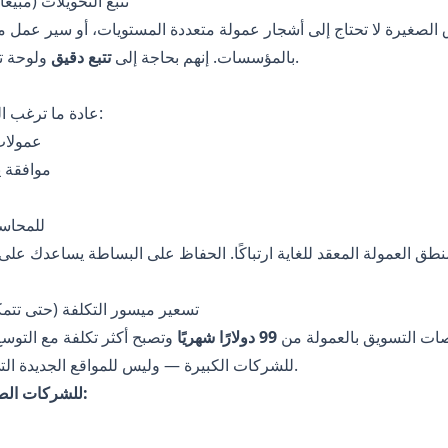
تتبع التحويلات (مبيع
الصغيرة لا تحتاج إلى أشجار عمولة متعددة المستويات، أو سير عمل م
ولوحة تحكم نظيفة ومفهومة.
بالمؤسسات. إنهم بحاجة إلى
تتبع دقيق
عادة ما ترغب الشركات الصغيرة في:
عمولات 
موافقة ي
تصدير بصيغة CSV لل
منطق العمولة المعقد للغاية ارتباكًا. الحفاظ على البساطة يساعدك على ا
3) تسعير ميسور التكلفة (حتى تتمك
نصات التسويق بالعمولة من
99 دولارًا شهريًا
وتصبح أكثر تكلفة مع التوس
للشركات الكبيرة — وليس للمواقع الجديدة التي تحاول النمو بكفاءة.
تم بناء Afflixo للشركات الصغيرة: