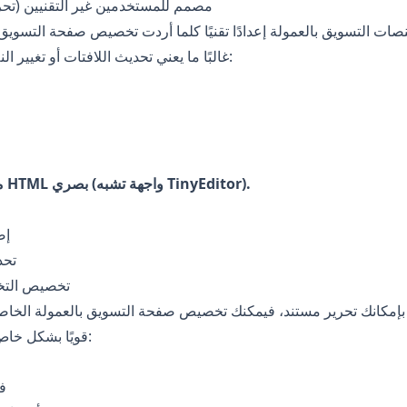
8) مصمم للمستخدمين غير التقنيين (تحر
صات التسويق بالعمولة إعدادًا تقنيًا كلما أردت تخصيص صفحة التسويق 
غالبًا ما يعني تحديث اللافتات أو تغيير النص أو تعديل التخطيط:
تتضمن Afflixo محرر HTML بصري (واجهة تشبه TinyEditor).
إض
تحد
تخصيص التخ
هذا يجعل Afflixo قويًا بشكل خاص لـ:
ا
ف