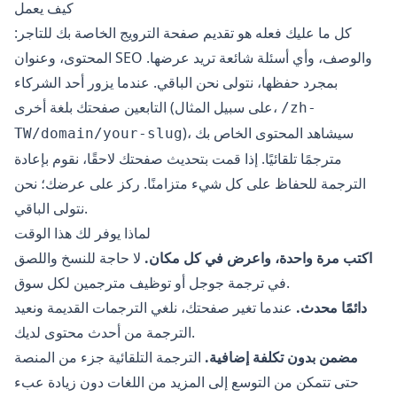
كيف يعمل
كل ما عليك فعله هو تقديم صفحة الترويج الخاصة بك للتاجر:
المحتوى، وعنوان SEO والوصف، وأي أسئلة شائعة تريد عرضها.
بمجرد حفظها، نتولى نحن الباقي. عندما يزور أحد الشركاء
التابعين صفحتك بلغة أخرى (على سبيل المثال،
/zh-
)، سيشاهد المحتوى الخاص بك
TW/domain/your-slug
مترجمًا تلقائيًا. إذا قمت بتحديث صفحتك لاحقًا، نقوم بإعادة
الترجمة للحفاظ على كل شيء متزامنًا. ركز على عرضك؛ نحن
نتولى الباقي.
لماذا يوفر لك هذا الوقت
اكتب مرة واحدة، واعرض في كل مكان.
لا حاجة للنسخ واللصق
في ترجمة جوجل أو توظيف مترجمين لكل سوق.
دائمًا محدث.
عندما تغير صفحتك، نلغي الترجمات القديمة ونعيد
الترجمة من أحدث محتوى لديك.
مضمن بدون تكلفة إضافية.
الترجمة التلقائية جزء من المنصة
حتى تتمكن من التوسع إلى المزيد من اللغات دون زيادة عبء