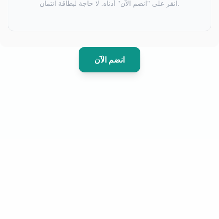
انقر على "انضم الآن" أدناه. لا حاجة لبطاقة ائتمان.
انضم الآن